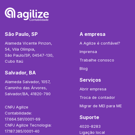
São Paulo, SP
A empresa
Alameda Vicente Pinzon,
A Agilize é confiável?
54, Vila Olímpia,
Imprensa
São Paulo/SP, 04547-130,
Trabalhe conosco
Cubo Itaú
Blog
Salvador, BA
Serviços
Alameda Salvador, 1057,
Caminho das Árvores,
Abrir empresa
Salvador/BA, 41820-790
Troca de contador
Migrar de MEI para ME
CNPJ Agilize
Contabilidade:
Suporte
17.664.581/0001-69
CNPJ Agilize Tecnologia:
4020-8283
17.187.385/0001-40
Ligação local