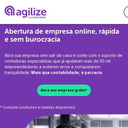
Abertura de empresa online, rápida
Serviços
e sem burocracia
Soluções
Abrir empresa grátis
Planos
Abra sua empresa sem sair de casa e conte com o suporte de
Agilize Multibenefíci
Trocar de contador
contadores especialistas que já ajudaram mais de 50 mil
Recursos
empreendedores a evitarem erros e conquistarem
Agilize Unique
Migrar de MEI para 
tranquilidade.
Mais que contabilidade, é parceria
.
A Agilize
Ferramentas
Contabilidade especi
Calculdadora CLTxPJ
A Agilize é confiável
Abra sua empresa grátis*
Desenvolvedores
Consulta de CNAEs
Médicos
Depoimentos de clie
Gerador de invoice
Engenheiros
* Consulte condições e cidades disponíveis.
Psicólogos
Explore
Faça parte do time Ag
Consultores
Advogados
Perguntas Frequentes