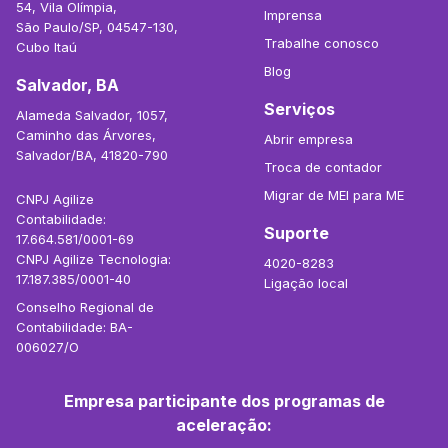
54, Vila Olímpia,
Imprensa
São Paulo/SP, 04547-130,
Trabalhe conosco
Cubo Itaú
Blog
Salvador, BA
Serviços
Alameda Salvador, 1057,
Caminho das Árvores,
Abrir empresa
Salvador/BA, 41820-790
Troca de contador
Migrar de MEI para ME
CNPJ Agilize
Contabilidade:
Suporte
17.664.581/0001-69
CNPJ Agilize Tecnologia:
4020-8283
17.187.385/0001-40
Ligação local
Conselho Regional de
Contabilidade: BA-
006027/O
Empresa participante dos programas de
aceleração: