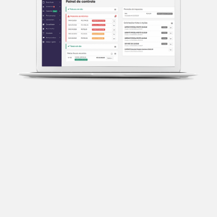
Transparência fiscal
Entenda cada imposto com base no CNAE e no
faturamento da sua empresa.
Conciliação bancária
Categorize suas transações e facilite sua
organização e declaração do IR.
Previsão de impostos