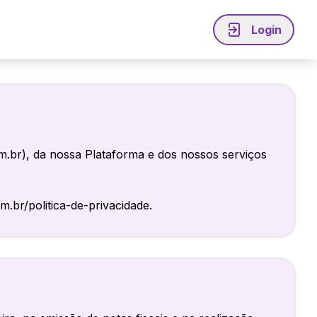
Login
iável
Explore
Acesse a plataforma
Perguntas Frequentes
Imprensa
 clientes
Continue seu cadastro
Programa de Parcerias
m.br), da nossa Plataforma e dos nossos serviços
Programa de Indicação
me Agilize
Suporte
.br/politica-de-privacidade.
4020-8283
Ligação local