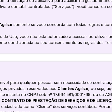
com a utilização do aplicativo para auxiliar na gestão financ
trativa e contábil contratados (“Serviços”), você concorda
Agilize
somente se você concorda com todas regras e cond
 de Uso, você não está autorizado a acessar ou utilizar o
nte condicionada ao seu consentimento às regras dos Te
ponível para qualquer pessoa, sem necessidade de contrataç
viços privados, reservados aos
Clientes Agilize
, ou seja, a
 inscrita no CNPJ sob nº 17.664.581/0001-69, ou da AGI
o
CONTRATO DE PRESTAÇÃO DE SERVIÇOS E DE LICEN
strado como “Cliente” dos serviços contábeis. Portanto, 