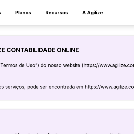
s
Planos
Recursos
A Agilize
tis
ilize Multibenefícios
Ferramentas
A Agilize é conf
Calculdadora CLTxPJ
ZE CONTABILIDADE ONLINE
Consulta de CNAEs
or
ilize Unique
Depoimentos de
Gerador de invoice
Termos de Uso”) do nosso website (https://www.agilize.co
ra ME
ntabilidade especializada em:
Faça parte do ti
senvolvedores
Conteúdo
os serviços, pode ser encontrada em https://www.agilize.com
dicos
Blog
genheiros
icólogos
nsultores
vogados
nsultar outros CNAEs que atendemos