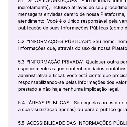
5.1. “SUAS INFORMAÇÕES”: São definidas como qu
indiretamente), inclusive através do seu procedi
mensagens enviadas dentro de nossa Plataforma, e
atendimento. Você é o único responsável pela ve
publicação de suas Informações Públicas (como de
5.2. “INFORMAÇÕES PÚBLICAS”: Seu nome, nome d
Informações que, através do uso de nossa Platafo
5.3. “INFORMAÇÃO PRIVADA”: Qualquer outra part
especialmente as que contenham dados contábeis e
administrativa e fiscal. Você está ciente que pre
responsabilizando-se pelas informações dos valore
prestado e não haja nenhuma implicação legal.
5.4. “ÁREAS PÚBLICAS”: São aquelas áreas do nos
à sua visualização apenas) ou para o público gera
5.5. ACESSIBILIDADE DAS INFORMAÇÕES PÚBLICAS: