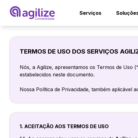
Serviços
Soluçõe
Abrir empresa grá
Ag
TERMOS DE USO DOS SERVIÇOS AGILI
Trocar de contad
Ag
Nós, a Agilize, apresentamos os Termos de Uso (“
Migrar de MEI pa
Co
estabelecidos neste documento.
De
Nossa Política de Privacidade, também aplicável a
Mé
En
Ps
Co
Ad
Co
1. ACEITAÇÃO AOS TERMOS DE USO