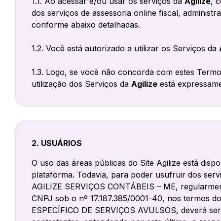
1.1. Ao acessar e/ou usar os serviços da
Agilize
, 
dos serviços de assessoria online fiscal, adminis
conforme abaixo detalhadas.
1.2. Você está autorizado a utilizar os Serviços da
1.3. Logo, se você não concorda com estes Termos
utilização dos Serviços da
Agilize
está expressame
2. USUÁRIOS
O uso das áreas públicas do Site Agilize está dis
plataforma. Todavia, para poder usufruir dos ser
AGILIZE SERVIÇOS CONTÁBEIS – ME, regularmente
CNPJ sob o nº 17.187.385/0001-40, nos termos d
ESPECÍFICO DE SERVIÇOS AVULSOS, deverá ser cada