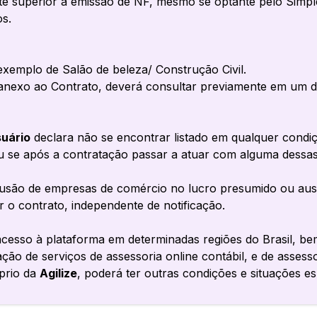
e superior à emissão de NF, mesmo se optante pelo Simp
os.
exemplo de Salão de beleza/ Construção Civil.
 anexo ao Contrato, deverá consultar previamente em um d
uário
declara não se encontrar listado em qualquer condi
u se após a contratação passar a atuar com alguma dessas 
clusão de empresas de comércio no lucro presumido ou au
ir o contrato, independente de notificação.
o acesso à plataforma em determinadas regiões do Brasil, 
ação de serviços de assessoria online contábil, e de assessor
óprio da
Agilize
, poderá ter outras condições e situações e