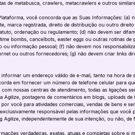
ntas de metabusca,
crawlers, metacrawlers
e outros similare
lataforma, você concorda que as Suas Informações: (a) n
te, marca registrada, direito de distribuição ou outro direi
tatuto, ordenação ou regulamento; (d) não devem ser difam
 time bombs, cancelbots, easter eggs
ou outras rotinas de 
do ou informação pessoal; (f) não devem nos responsabiliz
rnet ou outros fornecedores; (g) não devem criar links dir
nformar um endereço válido de e-mail, tanto na hora de 
ncorda em fornecer um número de telefone celular para q
o com nossas centrais de atendimento, todas as ligações 
 da Agilize, postagens de comentários em
blogs
, uploads de
or você para atividades comerciais, vendas de bens e ser
á exclusivamente responsável pelas informações que você p
g
Agilize, independentemente de sua intenção, ou não, de f
ormações verdadeiras, exatas, atuais e completas sobre si