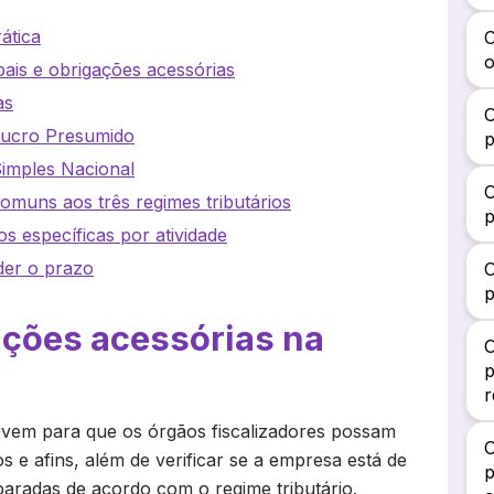
ática
o
pais e obrigações acessórias
as
O
 Lucro Presumido
Simples Nacional
O
omuns aos três regimes tributários
p
s específicas por atividade
der o prazo
O
p
ações acessórias na
O
r
rvem para que os órgãos fiscalizadores possam
O
s e afins, além de verificar se a empresa está de
p
paradas de acordo com o regime tributário.