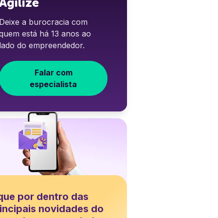
Agilize
Deixe a burocracia com
quem está há 13 anos ao
lado do empreendedor.
Falar com
especialista
que por dentro das
incipais novidades do