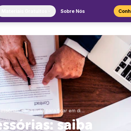
Materiais Gratuitos
Sobre Nós
Conhe
essórias: saiba tudo para ficar em di…
ssórias: saiba