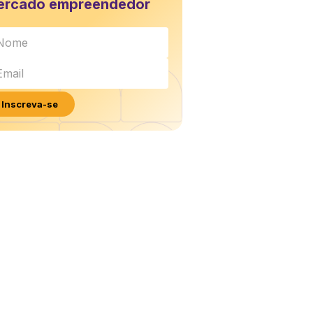
ercado empreendedor
Inscreva-se