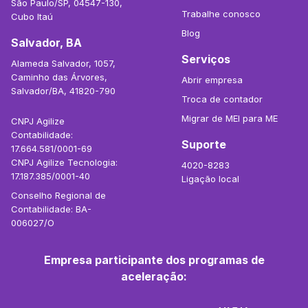
São Paulo/SP, 04547-130,
Trabalhe conosco
Cubo Itaú
Blog
Salvador, BA
Serviços
Alameda Salvador, 1057,
Caminho das Árvores,
Abrir empresa
Salvador/BA, 41820-790
Troca de contador
Migrar de MEI para ME
CNPJ Agilize
Contabilidade:
Suporte
17.664.581/0001-69
CNPJ Agilize Tecnologia:
4020-8283
17.187.385/0001-40
Ligação local
Conselho Regional de
Contabilidade: BA-
006027/O
Empresa participante dos programas de
aceleração: