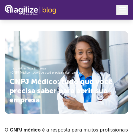
Início
>
Abrir Sua Empresa
>
CNPJ Médico: tudo que você precisa saber para abri…
CNPJ Médico: tudo que você
precisa saber para abrir sua
empresa
O
CNPJ médico
é a resposta para muitos profissionais