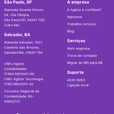
São Paulo, SP
A empresa
Alameda Vicente Pinzon,
A Agilize é confiável?
54, Vila Olímpia,
Imprensa
São Paulo/SP, 04547-130,
Trabalhe conosco
Cubo Itaú
Blog
Salvador, BA
Serviços
Alameda Salvador, 1057,
Caminho das Árvores,
Abrir empresa
Salvador/BA, 41820-790
Troca de contador
Migrar de MEI para ME
CNPJ Agilize
Contabilidade:
Suporte
17.664.581/0001-69
CNPJ Agilize Tecnologia:
4020-8283
17.187.385/0001-40
Ligação local
Conselho Regional de
Contabilidade: BA-
006027/O