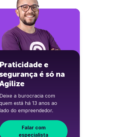
Praticidade e
segurança é só na
Agilize
Deixe a burocracia com
quem está há 13 anos ao
lado do empreendedor.
Falar com
especialista