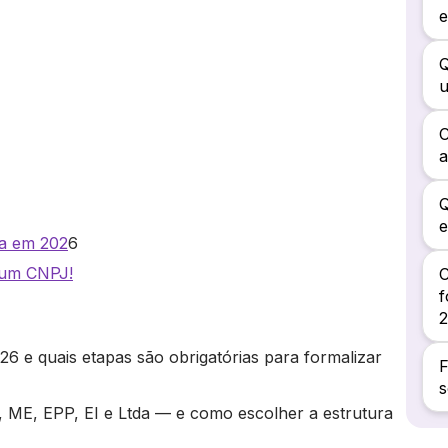
e
Q
Q
ta em 202
6
 um CNPJ!
C
f
6 e quais etapas são obrigatórias para formalizar
F
s
ME, EPP, EI e Ltda — e como escolher a estrutura