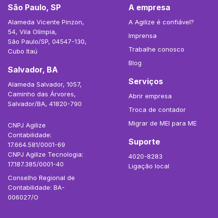
São Paulo, SP
A empresa
Alameda Vicente Pinzon,
A Agilize é confiável?
54, Vila Olímpia,
Imprensa
São Paulo/SP, 04547-130,
Trabalhe conosco
Cubo Itaú
Blog
Salvador, BA
Serviços
Alameda Salvador, 1057,
Caminho das Árvores,
Abrir empresa
Salvador/BA, 41820-790
Troca de contador
Migrar de MEI para ME
CNPJ Agilize
Contabilidade:
Suporte
17.664.581/0001-69
CNPJ Agilize Tecnologia:
4020-8283
17.187.385/0001-40
Ligação local
Conselho Regional de
Contabilidade: BA-
006027/O