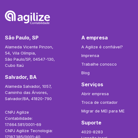
São Paulo, SP
A empresa
Alameda Vicente Pinzon,
A Agilize é confiável?
54, Vila Olímpia,
Imprensa
São Paulo/SP, 04547-130,
Trabalhe conosco
Cubo Itaú
Blog
Salvador, BA
Serviços
Alameda Salvador, 1057,
Caminho das Árvores,
Abrir empresa
Salvador/BA, 41820-790
Troca de contador
Migrar de MEI para ME
CNPJ Agilize
Contabilidade:
Suporte
17.664.581/0001-69
CNPJ Agilize Tecnologia:
4020-8283
17.187.385/0001-40