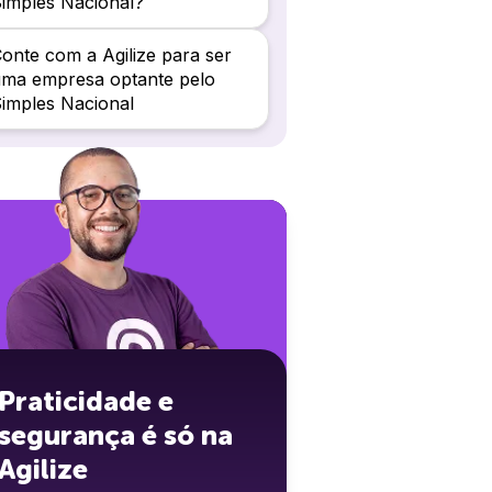
imples Nacional?
onte com a Agilize para ser
ma empresa optante pelo
imples Nacional
Praticidade e
segurança é só na
Agilize