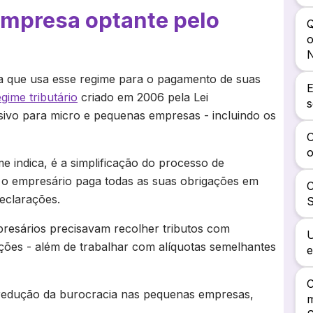
empresa optante pelo
Q
o
N
a que usa esse regime para o pagamento de suas
egime tributário
criado em 2006 pela Lei
s
ivo para micro e pequenas empresas - incluindo os
O
o
e indica, é a simplificação do processo de
 o empresário paga todas as suas obrigações em
C
eclarações.
S
resários precisavam recolher tributos com
ações - além de trabalhar com alíquotas semelhantes
e
C
a redução da burocracia nas pequenas empresas,
m