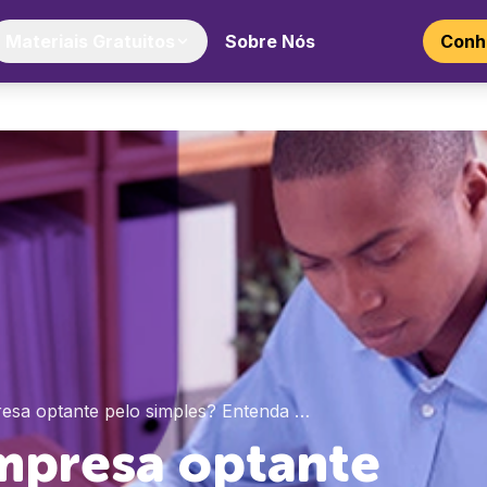
Materiais Gratuitos
Sobre Nós
Conhe
esa optante pelo simples? Entenda …
mpresa optante