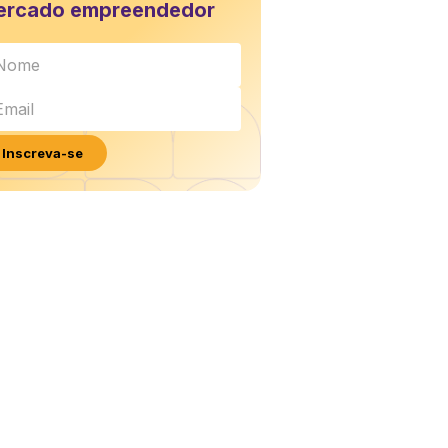
ercado empreendedor
Inscreva-se