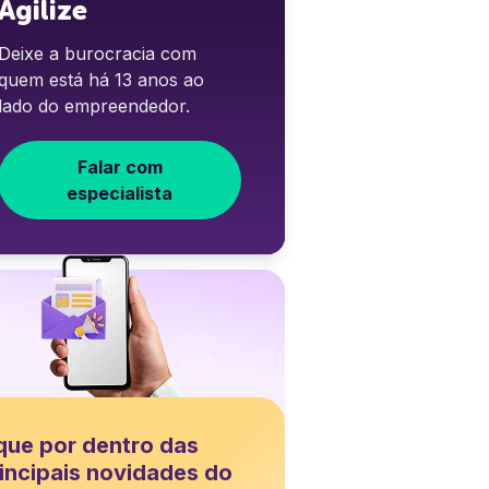
Agilize
Deixe a burocracia com
quem está há 13 anos ao
lado do empreendedor.
Falar com
especialista
que por dentro das
incipais novidades do