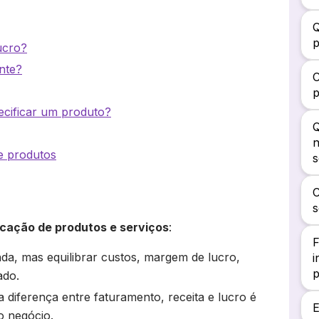
Q
p
ucro?
nte?
C
p
ecificar um produto?
Q
n
de produtos
s
C
s
icação de produtos e serviços
:
F
nda, mas equilibrar custos, margem de lucro,
i
ado.
a diferença entre faturamento, receita e lucro é
E
o negócio.