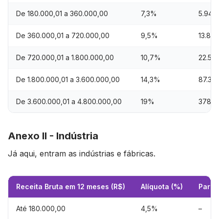
De 180.000,01 a 360.000,00
7,3%
5.940
De 360.000,01 a 720.000,00
9,5%
13.86
De 720.000,01 a 1.800.000,00
10,7%
22.50
De 1.800.000,01 a 3.600.000,00
14,3%
87.30
De 3.600.000,01 a 4.800.000,00
19%
378.0
Anexo II - Indústria
Já aqui, entram as indústrias e fábricas.
Receita Bruta em 12 meses (R$)
Alíquota (%)
Parce
Até 180.000,00
4,5%
–