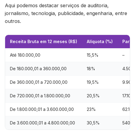
Aqui podemos destacar serviços de auditoria,
jornalismo, tecnologia, publicidade, engenharia, entre
outros.
Receita Bruta em 12 meses (R$)
Alíquota (%)
Parce
Até 180.000,00
15,5%
–
De 180.000,01 a 360.000,00
18%
4.500
De 360.000,01 a 720.000,00
19,5%
9.900
De 720.000,01 a 1.800.000,00
20,5%
17.100
De 1.800.000,01 a 3.600.000,00
23%
62.10
De 3.600.000,01 a 4.800.000,00
30,5%
540.0