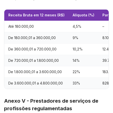
Receita Bruta em 12 meses (R$)
Alíquota (%)
Parce
Até 180.000,00
4,5%
–
De 180.000,01 a 360.000,00
9%
8.100,
De 360.000,01 a 720.000,00
10,2%
12.42
De 720.000,01 a 1.800.000,00
14%
39.78
De 1.800.000,01 a 3.600.000,00
22%
183.7
De 3.600.000,01 a 4.800.000,00
33%
828.0
Anexo V - Prestadores de serviços de
profissões regulamentadas