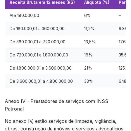
Receita Bruta em 12 meses (R$)
Alíquota (%)
Parce
Até 180.000,00
6%
–
De 180.000,01 a 360.000,00
11,2%
9.360
De 360.000,01 a 720.000,00
13,5%
17.64
De 720.000,01 a 1.800.000,00
16%
35.64
De 1.800.000,01 a 3.600.000,00
21%
125.6
De 3.600.000,01 a 4.800.000,00
33%
648.0
Anexo IV - Prestadores de serviços com INSS
Patronal
No anexo IV, estão serviços de limpeza, vigilância,
obras, construção de imóveis e serviços advocatícios.