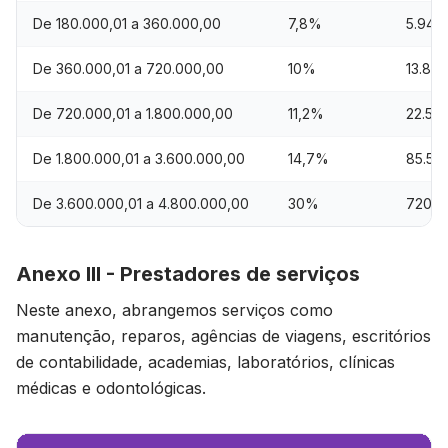
De 180.000,01 a 360.000,00
7,8%
5.940
De 360.000,01 a 720.000,00
10%
13.86
De 720.000,01 a 1.800.000,00
11,2%
22.50
De 1.800.000,01 a 3.600.000,00
14,7%
85.50
De 3.600.000,01 a 4.800.000,00
30%
720.0
Anexo III - Prestadores de serviços
Neste anexo, abrangemos serviços como
manutenção, reparos, agências de viagens, escritórios
de contabilidade, academias, laboratórios, clínicas
médicas e odontológicas.