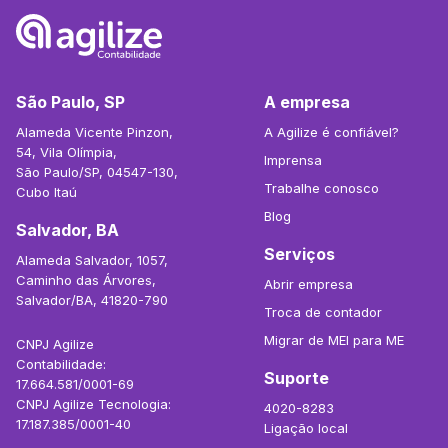
São Paulo, SP
A empresa
Alameda Vicente Pinzon,
A Agilize é confiável?
54, Vila Olímpia,
Imprensa
São Paulo/SP, 04547-130,
Trabalhe conosco
Cubo Itaú
Blog
Salvador, BA
Serviços
Alameda Salvador, 1057,
Caminho das Árvores,
Abrir empresa
Salvador/BA, 41820-790
Troca de contador
Migrar de MEI para ME
CNPJ Agilize
Contabilidade:
Suporte
17.664.581/0001-69
CNPJ Agilize Tecnologia:
4020-8283
17.187.385/0001-40
Ligação local