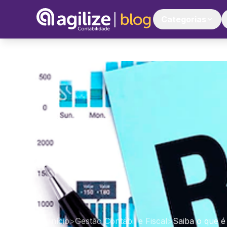
Categorias
Início
>
Gestão Contábil e Fiscal
>
Saiba o que é