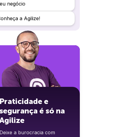
eu negócio
onheça a Agilize!
Praticidade e
segurança é só na
Agilize
Deixe a burocracia com