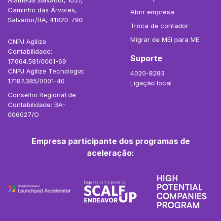
Alameda Salvador, 1057,
Caminho das Árvores,
Abrir empresa
Salvador/BA, 41820-790
Troca de contador
Migrar de MEI para ME
CNPJ Agilize
Contabilidade:
Suporte
17.664.581/0001-69
CNPJ Agilize Tecnologia:
4020-8283
17.187.385/0001-40
Ligação local
Conselho Regional de
Contabilidade: BA-
006027/O
Empresa participante dos programas de
aceleração: