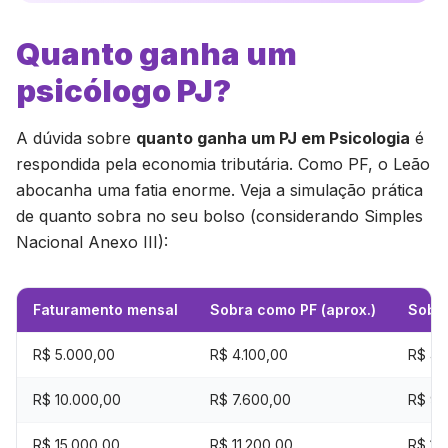
Quanto ganha um
psicólogo PJ?
A dúvida sobre
quanto ganha um PJ em Psicologia
é
respondida pela economia tributária. Como PF, o Leão
abocanha uma fatia enorme. Veja a simulação prática
de quanto sobra no seu bolso (considerando Simples
Nacional Anexo III):
Faturamento mensal
Sobra como PF (aprox.)
Sobra
R$ 5.000,00
R$ 4.100,00
R$ 4.
R$ 10.000,00
R$ 7.600,00
R$ 9.
R$ 15.000,00
R$ 11.200,00
R$ 13