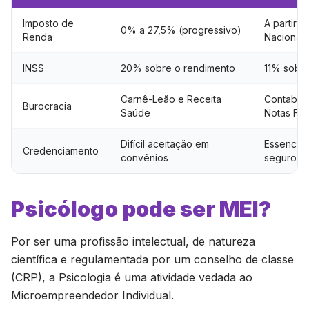
Imposto de
A partir 
0% a 27,5% (progressivo)
Renda
Nacional)
INSS
20% sobre o rendimento
11% sobre
Carnê-Leão e Receita
Contabili
Burocracia
Saúde
Notas Fis
Difícil aceitação em
Essencial
Credenciamento
convênios
seguros
Psicólogo pode ser MEI?
Por ser uma profissão intelectual, de natureza
científica e regulamentada por um conselho de classe
(CRP), a Psicologia é uma atividade vedada ao
Microempreendedor Individual.