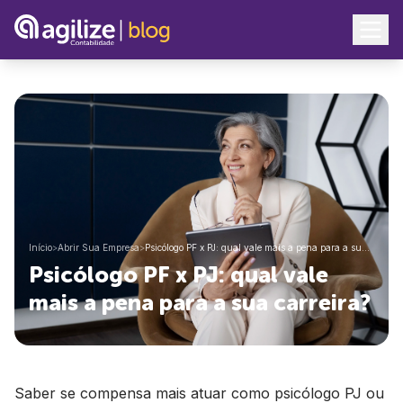
Início
>
Abrir Sua Empresa
>
Psicólogo PF x PJ: qual vale mais a pena para a su…
Psicólogo PF x PJ: qual vale
mais a pena para a sua carreira?
Saber se compensa mais atuar como psicólogo PJ ou