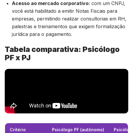
Acesso ao mercado corporativo:
com um CNPJ,
você está habilitado a emitir Notas Fiscais para
empresas, permitindo realizar consultorias em RH,
palestras e treinamentos que exigem formalização
jurídica para o pagamento.
Tabela comparativa: Psicólogo
PF x PJ
Critério
Psicólogo PF (autônomo)
Psicólog