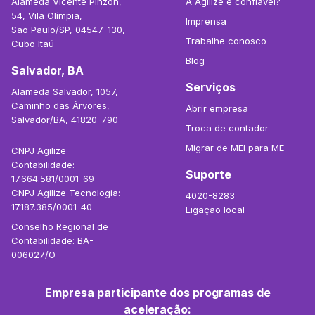
Alameda Vicente Pinzon,
A Agilize é confiável?
54, Vila Olímpia,
Imprensa
São Paulo/SP, 04547-130,
Trabalhe conosco
Cubo Itaú
Blog
Salvador, BA
Serviços
Alameda Salvador, 1057,
Caminho das Árvores,
Abrir empresa
Salvador/BA, 41820-790
Troca de contador
Migrar de MEI para ME
CNPJ Agilize
Contabilidade:
Suporte
17.664.581/0001-69
CNPJ Agilize Tecnologia:
4020-8283
17.187.385/0001-40
Ligação local
Conselho Regional de
Contabilidade: BA-
006027/O
Empresa participante dos programas de
aceleração: