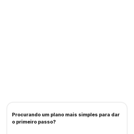
ou à Starbem, para você contratar planos de
saúde, bem-estar, academias e estúdios com
condições exclusivas.
Todos os benefícios do plano Unique, mais:
Agendamento de contas ou emissão de notas
fiscais: Até 100 operações por mês
Importação até 800 notas fiscais
Importação de extrato bancário: Até 3 contas
Procurando um plano mais simples para dar
o primeiro passo?