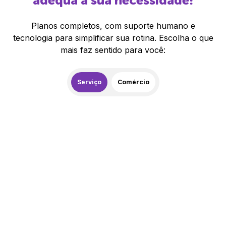
adequa à sua necessidade!
Planos completos, com suporte humano e
tecnologia para simplificar sua rotina. Escolha o que
mais faz sentido para você:
Serviço
Comércio
259,00
R$
/mês
20% de desconto