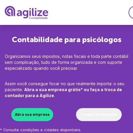
Serviços
Contabilidade para psicólogos
Soluções
Abrir empresa grátis
Organizamos seus impostos, notas fiscais e toda parte contábil
Planos
Agilize Multibenefíci
Trocar de contador
sem complicação, tudo de forma organizada e com suporte
especializado quando você precisar.
Recursos
Agilize Unique
Migrar de MEI para 
A Agilize
Ferramentas
Assim você consegue focar no que realmente importa: o seu
Contabilidade especi
paciente.
Abra a sua empresa grátis* ou faça a troca de
Calculdadora CLTxPJ
A Agilize é confiável
Desenvolvedores
contador para a Agilize
.
Consulta de CNAEs
Médicos
Depoimentos de clie
Gerador de invoice
Engenheiros
Abra sua empresa
Troque de contador
Psicólogos
Explore
Faça parte do time Ag
Consultores
* Consulte condições e cidades disponíveis.
Advogados
Perguntas Frequentes