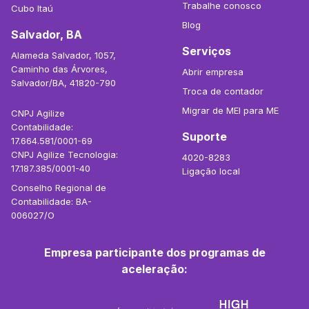
Trabalhe conosco
Cubo Itaú
Blog
Salvador, BA
Serviços
Alameda Salvador, 1057,
Caminho das Árvores,
Abrir empresa
Salvador/BA, 41820-790
Troca de contador
Migrar de MEI para ME
CNPJ Agilize
Contabilidade:
Suporte
17.664.581/0001-69
CNPJ Agilize Tecnologia:
4020-8283
17.187.385/0001-40
Ligação local
Conselho Regional de
Contabilidade: BA-
006027/O
Empresa participante dos programas de
aceleração: