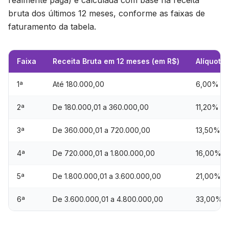
realmente paga) é calculada com base na receita
bruta dos últimos 12 meses, conforme as faixas de
faturamento da tabela.
Faixa
Receita Bruta em 12 meses (em R$)
Alíquota
1ª
Até 180.000,00
6,00%
2ª
De 180.000,01 a 360.000,00
11,20%
3ª
De 360.000,01 a 720.000,00
13,50%
4ª
De 720.000,01 a 1.800.000,00
16,00%
5ª
De 1.800.000,01 a 3.600.000,00
21,00%
6ª
De 3.600.000,01 a 4.800.000,00
33,00%