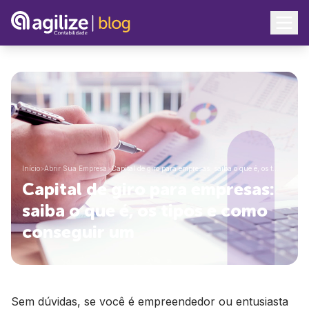
Início
>
Abrir Sua Empresa
>
Capital de giro para empresas: saiba o que é, os t…
Capital de giro para empresas:
saiba o que é, os tipos e como
conseguir um
Sem dúvidas, se você é empreendedor ou entusiasta