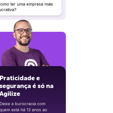
Como ter uma empresa mais
ucrativa?
Praticidade e
segurança é só na
Agilize
Deixe a burocracia com
quem está há 13 anos ao