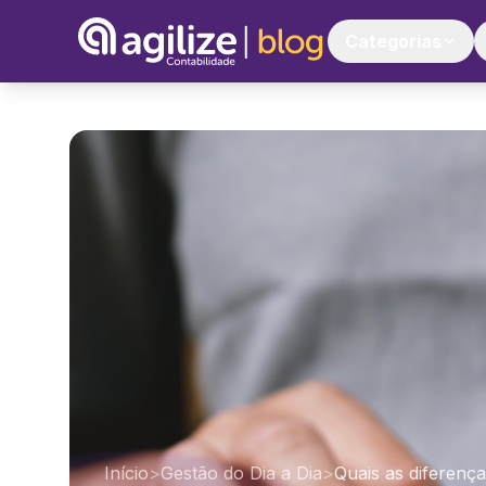
Categorias
Início
>
Gestão do Dia a Dia
>
Quais as diferença