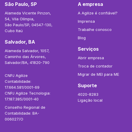
São Paulo, SP
A empresa
Alameda Vicente Pinzon,
A Agilize é confiável?
54, Vila Olímpia,
Imprensa
São Paulo/SP, 04547-130,
Trabalhe conosco
Cubo Itaú
Blog
Salvador, BA
Serviços
Alameda Salvador, 1057,
Caminho das Árvores,
Abrir empresa
Salvador/BA, 41820-790
Troca de contador
Migrar de MEI para ME
CNPJ Agilize
Contabilidade:
Suporte
17.664.581/0001-69
CNPJ Agilize Tecnologia:
4020-8283
17.187.385/0001-40
Ligação local
Conselho Regional de
Contabilidade: BA-
006027/O