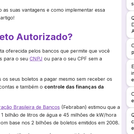
o as suas vantagens e como implementar essa
artigo!
Q
D
reto Autorizado?
O
ta oferecida pelos bancos que permite que você
os para o seu
CNPJ
ou para o seu CPF sem a
E
i
s os seus boletos a pagar mesmo sem receber os
e
s contas e também o
controle das finanças da
ação Brasileira de Bancos
(Febraban) estimou que a
1 bilhão de litros de água e 45 milhões de kW/hora
Q
c
 com base nos 2 bilhões de boletos emitidos em 2008.