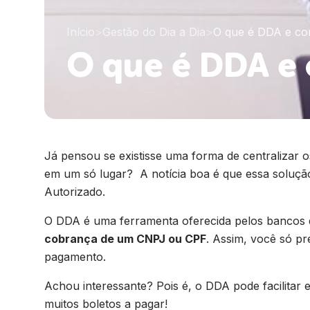
Início
>
Gestão do Dia a Dia
>
O que é DDA e co
O que é DDA e
Já pensou se existisse uma forma de centralizar
em um só lugar? A notícia boa é que essa solução
Autorizado.
O DDA é uma ferramenta oferecida pelos bancos 
cobrança de um CNPJ ou CPF
. Assim, você só pr
pagamento.
Achou interessante? Pois é, o DDA pode facilitar 
muitos boletos a pagar!