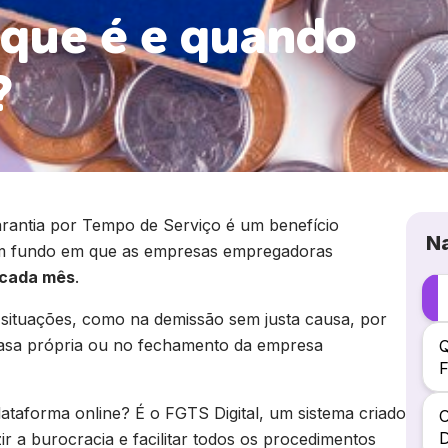
o que é e quando
?
rantia por Tempo de Serviço é um benefício
N
um fundo em que as empresas empregadoras
 cada mês
.
 situações, como na demissão sem justa causa, por
casa própria ou no fechamento da empresa
Q
F
taforma online? É o FGTS Digital, um sistema criado
D
r a burocracia e facilitar todos os procedimentos