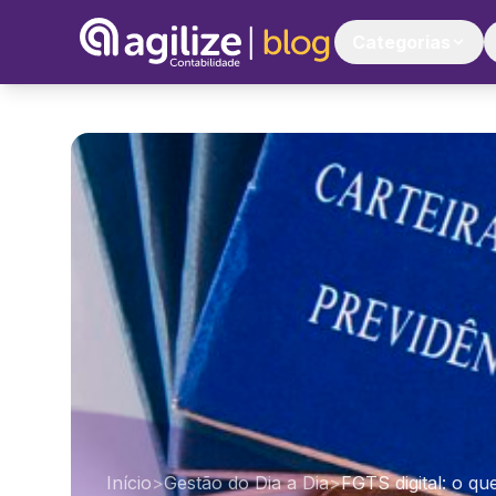
Categorias
Início
>
Gestão do Dia a Dia
>
FGTS digital: o q