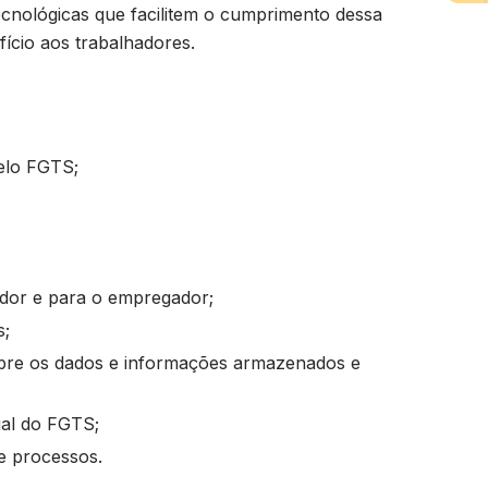
ecnológicas que facilitem o cumprimento dessa
ício aos trabalhadores.
pelo FGTS;
ador e para o empregador;
s;
sobre os dados e informações armazenados e
ual do FGTS;
de processos.