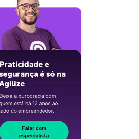
Praticidade e
segurança é só na
Agilize
Deixe a burocracia com
quem está há 13 anos ao
lado do empreendedor.
Falar com
especialista