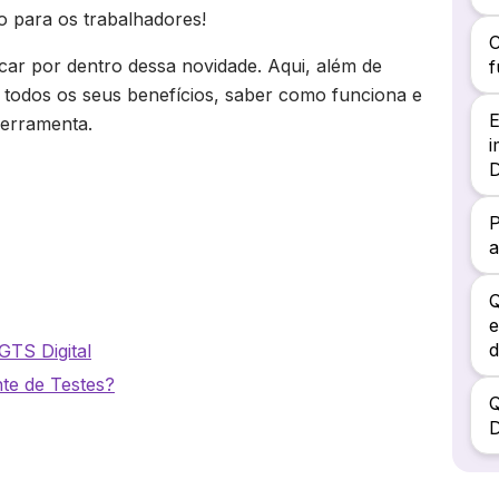
 para os trabalhadores!
C
icar por dentro dessa novidade. Aqui, além de
f
r todos os seus benefícios, saber como funciona e
erramenta.
D
P
a
Q
e
d
TS Digital
te de Testes?
D