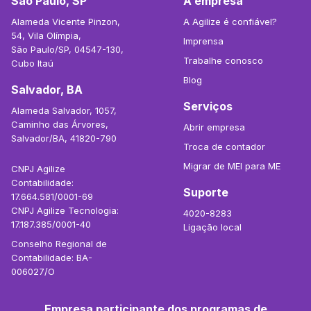
São Paulo, SP
A empresa
Alameda Vicente Pinzon,
A Agilize é confiável?
54, Vila Olímpia,
Imprensa
São Paulo/SP, 04547-130,
Trabalhe conosco
Cubo Itaú
Blog
Salvador, BA
Serviços
Alameda Salvador, 1057,
Caminho das Árvores,
Abrir empresa
Salvador/BA, 41820-790
Troca de contador
Migrar de MEI para ME
CNPJ Agilize
Contabilidade:
Suporte
17.664.581/0001-69
CNPJ Agilize Tecnologia:
4020-8283
17.187.385/0001-40
Ligação local
Conselho Regional de
Contabilidade: BA-
006027/O
Empresa participante dos programas de