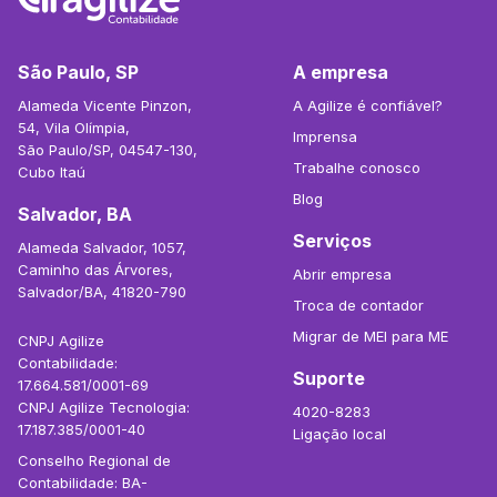
São Paulo, SP
A empresa
Alameda Vicente Pinzon,
A Agilize é confiável?
54, Vila Olímpia,
Imprensa
São Paulo/SP, 04547-130,
Trabalhe conosco
Cubo Itaú
Blog
Salvador, BA
Serviços
Alameda Salvador, 1057,
Caminho das Árvores,
Abrir empresa
Salvador/BA, 41820-790
Troca de contador
Migrar de MEI para ME
CNPJ Agilize
Contabilidade:
Suporte
17.664.581/0001-69
CNPJ Agilize Tecnologia:
4020-8283
17.187.385/0001-40
Ligação local
Conselho Regional de
Contabilidade: BA-