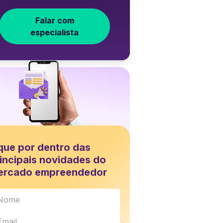
Falar com
especialista
que por dentro das
incipais novidades do
ercado empreendedor