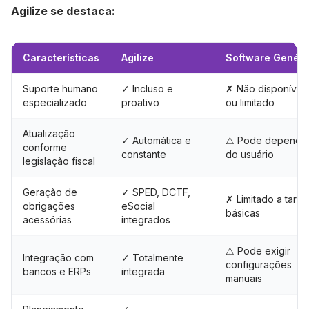
Agilize se destaca:
Características
Agilize
Software Genéri
Suporte humano
✓ Incluso e
✗ Não disponível
especializado
proativo
ou limitado
Atualização
✓ Automática e
⚠ Pode depende
conforme
constante
do usuário
legislação fiscal
Geração de
✓ SPED, DCTF,
✗ Limitado a taref
obrigações
eSocial
básicas
acessórias
integrados
⚠ Pode exigir
Integração com
✓ Totalmente
configurações
bancos e ERPs
integrada
manuais