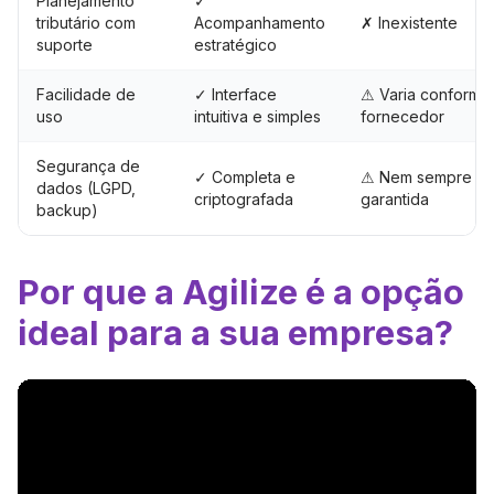
Planejamento
✓
tributário com
Acompanhamento
✗ Inexistente
suporte
estratégico
Facilidade de
✓ Interface
⚠ Varia conforme
uso
intuitiva e simples
fornecedor
Segurança de
✓ Completa e
⚠ Nem sempre
dados (LGPD,
criptografada
garantida
backup)
Por que a Agilize é a opção
ideal para a sua empresa?