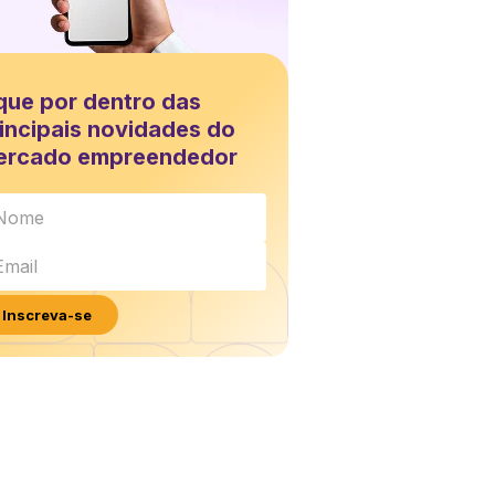
que por dentro das
incipais novidades do
ercado empreendedor
Inscreva-se