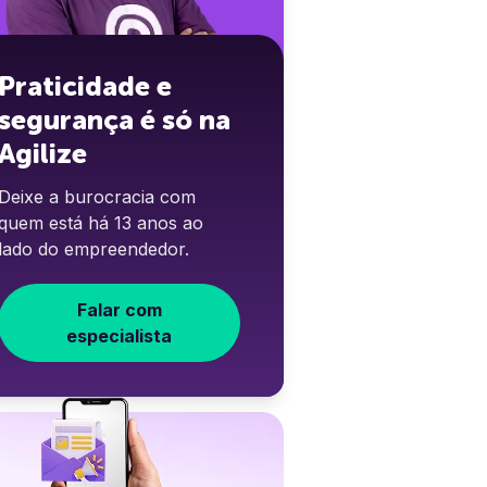
Praticidade e
segurança é só na
Agilize
Deixe a burocracia com
quem está há 13 anos ao
lado do empreendedor.
Falar com
especialista