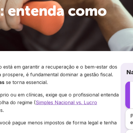
s: entenda como
ão está em garantir a recuperação e o bem-estar dos
N
a prospere, é fundamental dominar a gestão fiscal.
as
se torna essencial.
prio ou em clínicas, exige que o profissional entenda
olha do regime (
Simples Nacional vs. Lucro
s.
P
e
e você pague menos impostos de forma legal e tenha