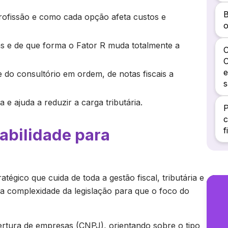
B
rofissão e como cada opção afeta custos e
o
as e de que forma o Fator R muda totalmente a
C
C
e
 do consultório em ordem, de notas fiscais a
a e ajuda a reduzir a carga tributária.
P
c
bilidade para
f
égico que cuida de toda a gestão fiscal, tributária e
uz a complexidade da legislação para que o foco do
bertura de empresas (CNPJ), orientando sobre o tipo