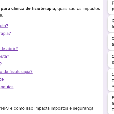
P
para clínica de fisioterapia
, quais são os impostos
p
a.
Q
euta?
f
rapia?
Q
t
de abrir?
euta?
Q
p
?
 de fisioterapia?
C
de
c
c
rapeutas
E
f
CNPJ e como isso impacta impostos e segurança
c