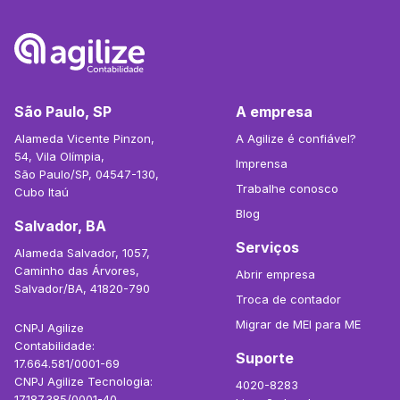
São Paulo, SP
A empresa
Alameda Vicente Pinzon,
A Agilize é confiável?
54, Vila Olímpia,
Imprensa
São Paulo/SP, 04547-130,
Trabalhe conosco
Cubo Itaú
Blog
Salvador, BA
Serviços
Alameda Salvador, 1057,
Caminho das Árvores,
Abrir empresa
Salvador/BA, 41820-790
Troca de contador
Migrar de MEI para ME
CNPJ Agilize
Contabilidade:
Suporte
17.664.581/0001-69
CNPJ Agilize Tecnologia:
4020-8283
17.187.385/0001-40