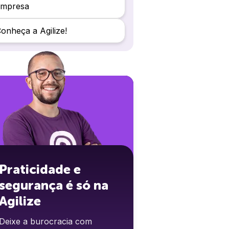
empresa
onheça a Agilize!
Praticidade e
segurança é só na
Agilize
Deixe a burocracia com