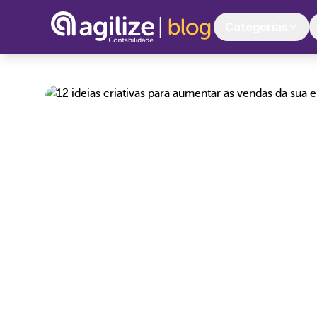
Categorias
Início
>
Crescer Seu Negócio
>
12 ideias criati