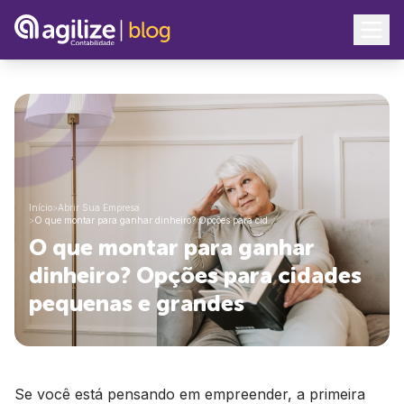
Início
>
Abrir Sua Empresa
>
O que montar para ganhar dinheiro? Opções para cid…
O que montar para ganhar
dinheiro? Opções para cidades
pequenas e grandes
Se você está pensando em empreender, a primeira