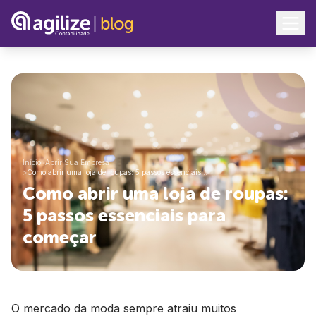
Início
>
Abrir Sua Empresa
>
Como abrir uma loja de roupas: 5 passos essenciais…
Como abrir uma loja de roupas:
5 passos essenciais para
começar
O mercado da moda sempre atraiu muitos