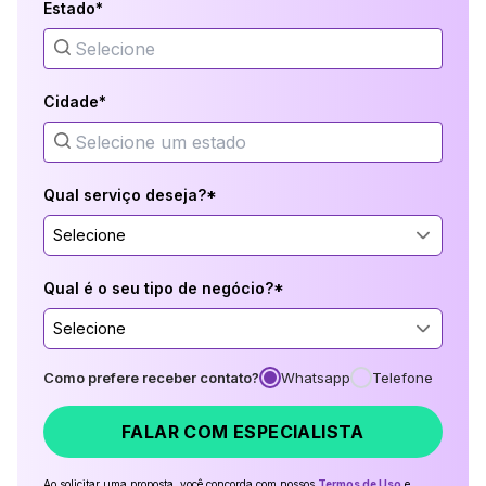
Estado*
Cidade*
Qual serviço deseja?*
Selecione
Qual é o seu tipo de negócio?*
Selecione
Como prefere receber contato?
Whatsapp
Telefone
FALAR COM ESPECIALISTA
Ao solicitar uma proposta, você concorda com nossos
Termos de Uso
e