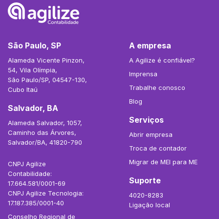
São Paulo, SP
A empresa
Alameda Vicente Pinzon,
A Agilize é confiável?
54, Vila Olímpia,
Imprensa
São Paulo/SP, 04547-130,
Trabalhe conosco
Cubo Itaú
Blog
Salvador, BA
Serviços
Alameda Salvador, 1057,
Caminho das Árvores,
Abrir empresa
Salvador/BA, 41820-790
Troca de contador
Migrar de MEI para ME
CNPJ Agilize
Contabilidade:
Suporte
17.664.581/0001-69
CNPJ Agilize Tecnologia:
4020-8283
17.187.385/0001-40
Ligação local
Conselho Regional de