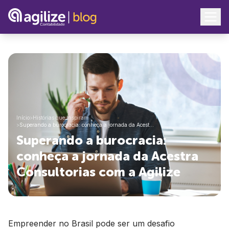
Início
>
Histórias que Inspiram
>
Superando a burocracia: conheça a jornada da Acest…
Superando a burocracia:
conheça a jornada da Acestra
Consultorias com a Agilize
Empreender no Brasil pode ser um desafio