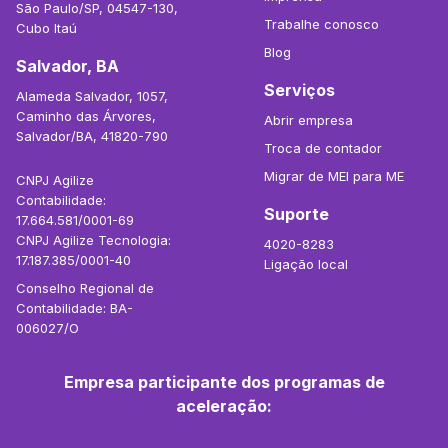
São Paulo/SP, 04547-130,
Trabalhe conosco
Cubo Itaú
Blog
Salvador, BA
Serviços
Alameda Salvador, 1057,
Caminho das Árvores,
Abrir empresa
Salvador/BA, 41820-790
Troca de contador
Migrar de MEI para ME
CNPJ Agilize
Contabilidade:
Suporte
17.664.581/0001-69
CNPJ Agilize Tecnologia:
4020-8283
17.187.385/0001-40
Ligação local
Conselho Regional de
Contabilidade: BA-
006027/O
Empresa participante dos programas de
aceleração: