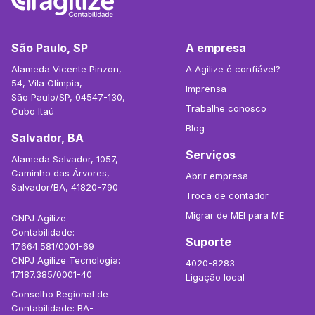
São Paulo, SP
A empresa
Alameda Vicente Pinzon,
A Agilize é confiável?
54, Vila Olímpia,
Imprensa
São Paulo/SP, 04547-130,
Trabalhe conosco
Cubo Itaú
Blog
Salvador, BA
Serviços
Alameda Salvador, 1057,
Caminho das Árvores,
Abrir empresa
Salvador/BA, 41820-790
Troca de contador
Migrar de MEI para ME
CNPJ Agilize
Contabilidade:
Suporte
17.664.581/0001-69
CNPJ Agilize Tecnologia:
4020-8283
17.187.385/0001-40
Ligação local
Conselho Regional de
Contabilidade: BA-