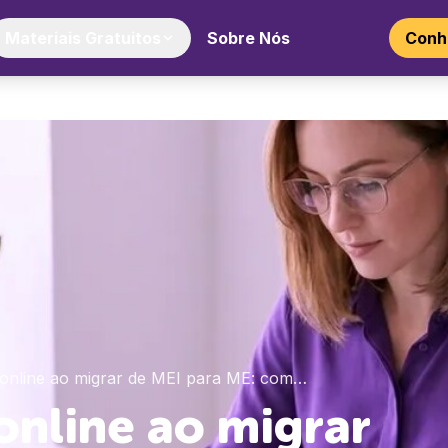
Materiais Gratuitos
Sobre Nós
Conhe
 online ao migrar de MEI para ME: com…
online ao migrar