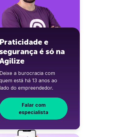
Praticidade e
segurança é só na
Agilize
Deixe a burocracia com
quem está há 13 anos ao
lado do empreendedor.
Falar com
especialista