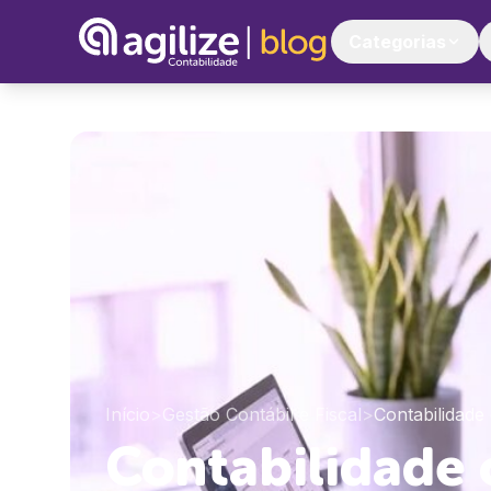
Categorias
Início
>
Gestão Contábil e Fiscal
>
Contabilidade
Contabilidade 