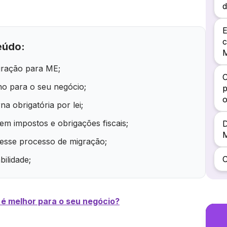
d
E
c
eúdo:
igração para ME;
C
no para o seu negócio;
p
o
a obrigatória por lei;
em impostos e obrigações fiscais;
D
 nesse processo de migração;
ilidade;
e é melhor para o seu negócio?