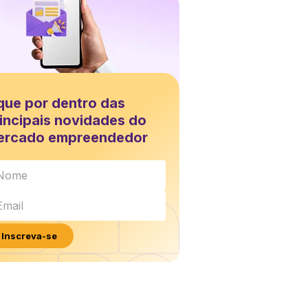
que por dentro das
incipais novidades do
ercado empreendedor
Inscreva-se