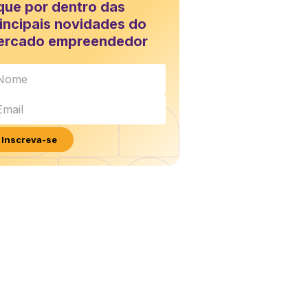
que por dentro das
incipais novidades do
ercado empreendedor
Inscreva-se