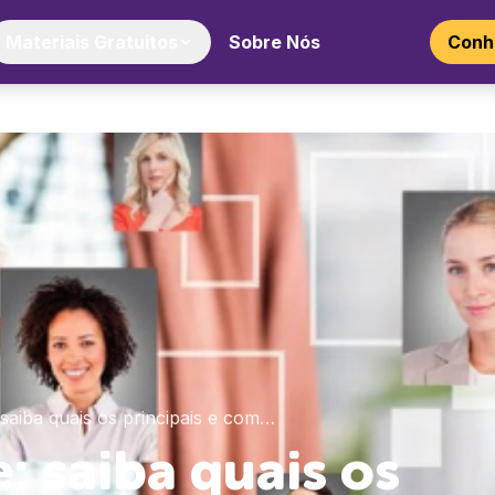
Materiais Gratuitos
Sobre Nós
Conhe
: saiba quais os principais e com…
e: saiba quais os