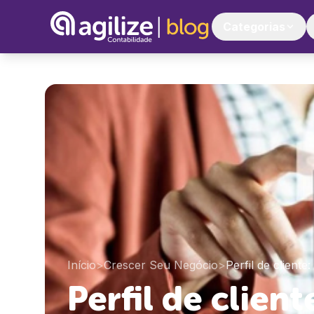
Categorias
Início
>
Crescer Seu Negócio
>
Perfil de cliente
Perfil de client