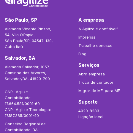
São Paulo, SP
A empresa
Alameda Vicente Pinzon,
A Agilize é confiável?
54, Vila Olímpia,
Imprensa
São Paulo/SP, 04547-130,
Trabalhe conosco
Cubo Itaú
Blog
Salvador, BA
Serviços
Alameda Salvador, 1057,
Caminho das Árvores,
Abrir empresa
Salvador/BA, 41820-790
Troca de contador
Migrar de MEI para ME
CNPJ Agilize
Contabilidade:
Suporte
17.664.581/0001-69
CNPJ Agilize Tecnologia:
4020-8283
17.187.385/0001-40
Ligação local
Conselho Regional de
Contabilidade: BA-