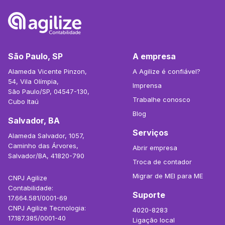
São Paulo, SP
A empresa
Alameda Vicente Pinzon,
A Agilize é confiável?
54, Vila Olímpia,
Imprensa
São Paulo/SP, 04547-130,
Trabalhe conosco
Cubo Itaú
Blog
Salvador, BA
Serviços
Alameda Salvador, 1057,
Caminho das Árvores,
Abrir empresa
Salvador/BA, 41820-790
Troca de contador
Migrar de MEI para ME
CNPJ Agilize
Contabilidade:
Suporte
17.664.581/0001-69
CNPJ Agilize Tecnologia:
4020-8283
17.187.385/0001-40
Ligação local