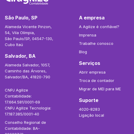
São Paulo, SP
A empresa
Alameda Vicente Pinzon,
A Agilize é confiável?
54, Vila Olímpia,
Imprensa
São Paulo/SP, 04547-130,
Trabalhe conosco
Cubo Itaú
Blog
Salvador, BA
Serviços
Alameda Salvador, 1057,
Caminho das Árvores,
Abrir empresa
Salvador/BA, 41820-790
Troca de contador
Migrar de MEI para ME
CNPJ Agilize
Contabilidade:
Suporte
17.664.581/0001-69
CNPJ Agilize Tecnologia:
4020-8283
17.187.385/0001-40
Ligação local
Conselho Regional de
Contabilidade: BA-