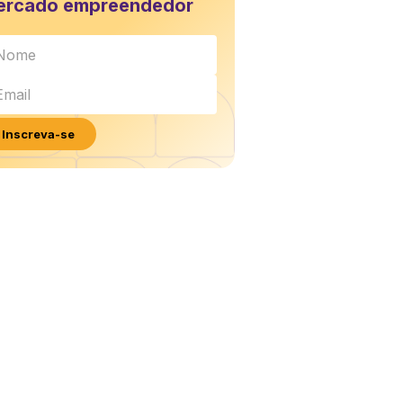
ercado empreendedor
Inscreva-se