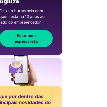
Agilize
Deixe a burocracia com
quem está há 13 anos ao
lado do empreendedor.
Falar com
especialista
que por dentro das
incipais novidades do