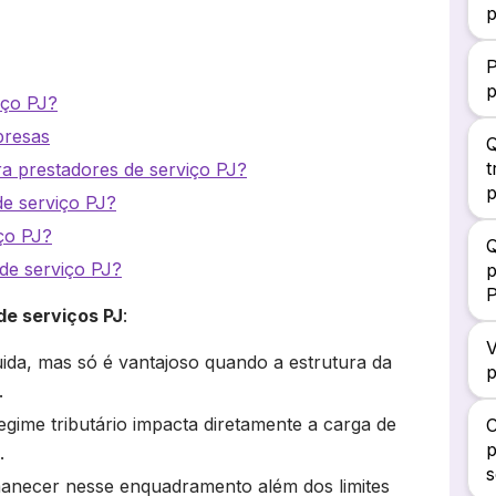
p
P
p
iço PJ?
presas
Q
t
ara prestadores de serviço PJ?
p
de serviço PJ?
ço PJ?
Q
de serviço PJ?
p
de serviços PJ
:
V
ida, mas só é vantajoso quando a estrutura da
p
.
gime tributário impacta diretamente a carga de
C
p
.
s
manecer nesse enquadramento além dos limites