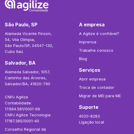
São Paulo, SP
A empresa
Alameda Vicente Pinzon,
A Agilize é confiável?
54, Vila Olímpia,
Imprensa
São Paulo/SP, 04547-130,
Trabalhe conosco
Cubo Itaú
Blog
Salvador, BA
Serviços
Alameda Salvador, 1057,
Caminho das Árvores,
Abrir empresa
Salvador/BA, 41820-790
Troca de contador
Migrar de MEI para ME
CNPJ Agilize
Contabilidade:
Suporte
17.664.581/0001-69
CNPJ Agilize Tecnologia:
4020-8283
17.187.385/0001-40
Ligação local
Conselho Regional de