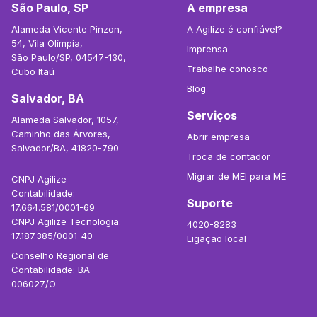
São Paulo, SP
A empresa
Alameda Vicente Pinzon,
A Agilize é confiável?
54, Vila Olímpia,
Imprensa
São Paulo/SP, 04547-130,
Trabalhe conosco
Cubo Itaú
Blog
Salvador, BA
Serviços
Alameda Salvador, 1057,
Caminho das Árvores,
Abrir empresa
Salvador/BA, 41820-790
Troca de contador
Migrar de MEI para ME
CNPJ Agilize
Contabilidade:
Suporte
17.664.581/0001-69
CNPJ Agilize Tecnologia:
4020-8283
17.187.385/0001-40
Ligação local
Conselho Regional de
Contabilidade: BA-
006027/O