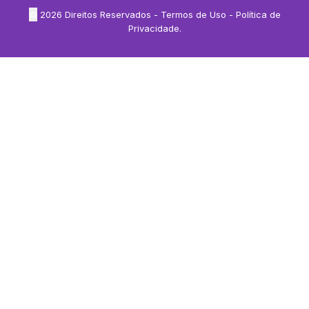
©
2026
Direitos Reservados -
Termos de Uso
-
Política de
Privacidade
.