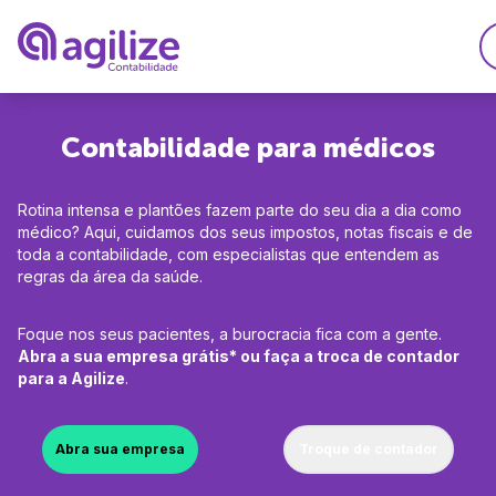
Serviços
Contabilidade para médicos
Soluções
Abrir empresa grátis
Rotina intensa e plantões fazem parte do seu dia a dia como
Planos
Agilize Multibenefíci
Trocar de contador
médico? Aqui, cuidamos dos seus impostos, notas fiscais e de
toda a contabilidade, com especialistas que entendem as
Recursos
Agilize Unique
Migrar de MEI para 
regras da área da saúde.
A Agilize
Ferramentas
Contabilidade especi
Foque nos seus pacientes, a burocracia fica com a gente.
Calculdadora CLTxPJ
A Agilize é confiável
Desenvolvedores
Abra a sua empresa grátis* ou faça a troca de contador
Consulta de CNAEs
para a Agilize
.
Médicos
Depoimentos de clie
Gerador de invoice
Engenheiros
Psicólogos
Explore
Faça parte do time Ag
Abra sua empresa
Troque de contador
Consultores
Advogados
Perguntas Frequentes