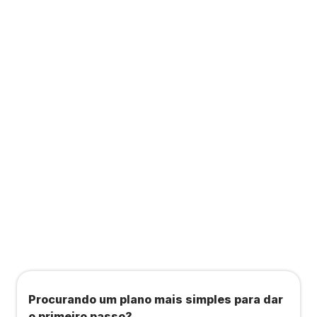
Contabilidade completa com acesso ao Wellhub
ou à Starbem, para você contratar planos de
saúde, bem-estar, academias e estúdios com
condições exclusivas.
Todos os benefícios do plano Unique, mais:
Agendamento de contas ou emissão de notas
fiscais: Até 100 operações por mês
Importação até 800 notas fiscais
Importação de extrato bancário: Até 3 contas
Procurando um plano mais simples para dar
o primeiro passo?