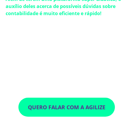
auxílio deles acerca de possíveis dúvidas sobre
contabilidade é muito eficiente e rápido!
Indico a Agilize para a minha comunidade não só pelo
profissionalismo da empresa, mas também pela sua
responsabilidade com seus clientes. Por isso, é um
prazer fazer parte do programa de indicações da
Agilize 💜”
- Bianca Mayumi,
cliente Agilize
QUERO FALAR COM A AGILIZE