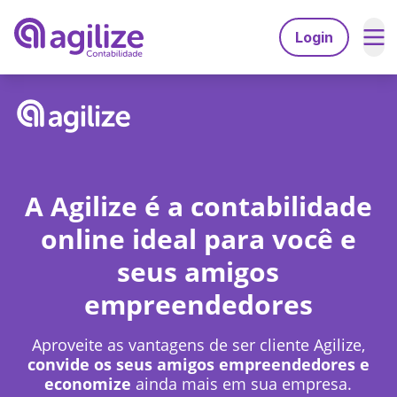
Login
Serviços
Soluções
Abrir empresa grátis
Planos
Agilize Multibenefícios
Trocar de contador
A Agilize é a contabilidade
Recursos
Agilize Unique
Migrar de MEI para ME
online ideal para você e
A Agilize
Ferramentas
Contabilidade especializada em:
seus amigos
Calculdadora CLTxPJ
A Agilize é confiável
Desenvolvedores
empreendedores
Consulta de CNAEs
Médicos
Depoimentos de clientes
Gerador de invoice
Engenheiros
Aproveite as vantagens de ser cliente Agilize,
Psicólogos
Explore
Faça parte do time Agilize
convide os seus amigos empreendedores e
Consultores
economize
ainda mais em sua empresa.
Advogados
Perguntas Frequentes