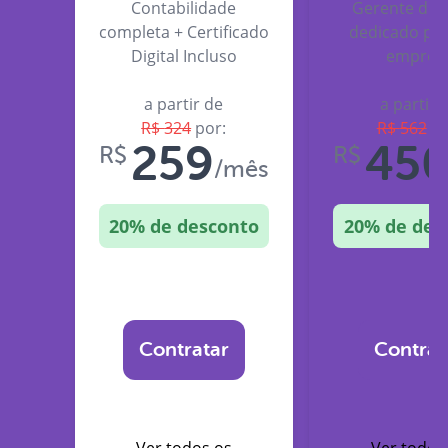
Contabilidade
Gerente de 
completa + Certificado
dedicado par
Digital Incluso
empres
a partir de
a partir 
R$
324
por:
R$
562
po
259
45
R$
R$
/mês
20
% de desconto
20
% de des
Contratar
Contrat