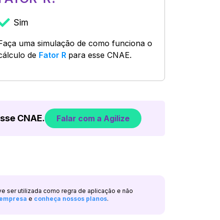
Sim
Faça uma simulação de como funciona o
cálculo de
Fator R
para esse CNAE.
esse CNAE.
Falar com a Agilize
ve ser utilizada como regra de aplicação e não
a empresa
e
conheça nossos planos
.