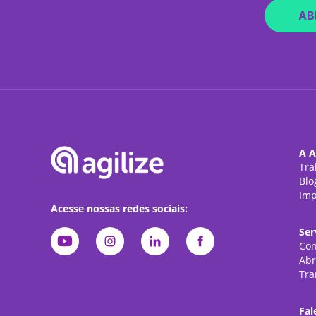
AB
A A
Tra
Blo
Imp
Acesse nossas redes sociais:
Ser
Con
Abr
Tra
Fal