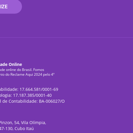
IZE
dade Online
ade online do Brasil. Fomos
mio do Reclame Aqui 2024 pelo 4º
abilidade: 17.664.581/0001-69
ologia: 17.187.385/0001-40
l de Contabilidade: BA-006027/O
inzon, 54, Vila Olímpia,
47-130, Cubo Itaú