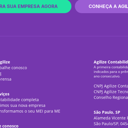
RA SUA EMPRESA AGORA
CONHEÇA A AGIL
gilize
Agilize Contabili
A primeira contabilid
balhe conosco
indicados para o prê
g
ano consecutivo.
rensa
CNPJ Agilize Cont
CNPJ Agilize Tecn
viços
Conselho Regiona
tabilidade completa
imos sua nova empresa
nsformamos o seu MEI para ME
São Paulo, SP
Alameda Vicente P
São Paulo/SP, 045
e conosco