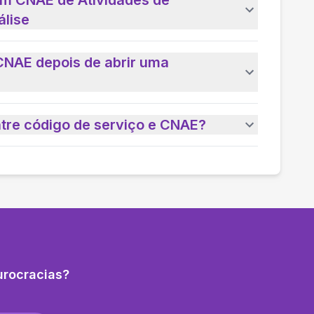
um CNAE de Atividades de
álise
CNAE depois de abrir uma
ntre código de serviço e CNAE?
urocracias?