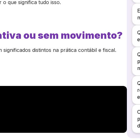
 que significa tudo isso.
E
m
ativa ou sem movimento?
Q
e
gnificados distintos na prática contábil e fiscal.
p
Q
r
C
p
d