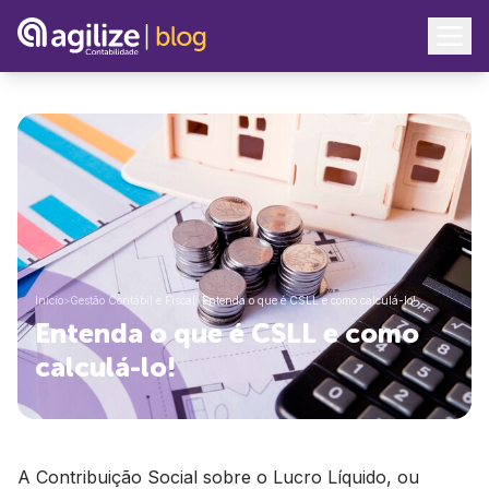
Início
>
Gestão Contábil e Fiscal
>
Entenda o que é CSLL e como calculá-lo!
Entenda o que é CSLL e como
calculá-lo!
A Contribuição Social sobre o Lucro Líquido, ou