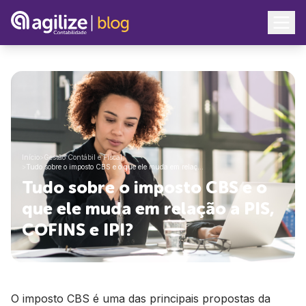
Início
>
Gestão Contábil e Fiscal
>
Tudo sobre o imposto CBS e o que ele muda em relaç…
Tudo sobre o imposto CBS e o
que ele muda em relação a PIS,
COFINS e IPI?
O imposto CBS é uma das principais propostas da