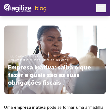
Início
>
Gestão Contábil e Fiscal
>
Empresa inativa: saiba o que fazer e quais são as …
Empresa inativa: saiba o que
fazer e quais são as suas
obrigações fiscais
Uma
empresa inativa
pode se tornar uma armadilha