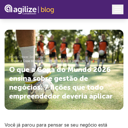
Início
>
Crescer Seu Negócio
>
O que a Copa do Mundo 2026 ensina sobre gestão de …
O que a Copa do Mundo 2026
ensina sobre gestão de
negócios: 7 lições que todo
empreendedor deveria aplicar
Você já parou para pensar se seu negócio está